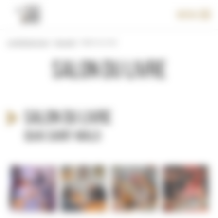
Panneau de gestion des cookies
Menu
Le festival 2014
>
Accueil
>
Salon du livre
Salon du livre
Salon du livre
Quai Saint-Malo