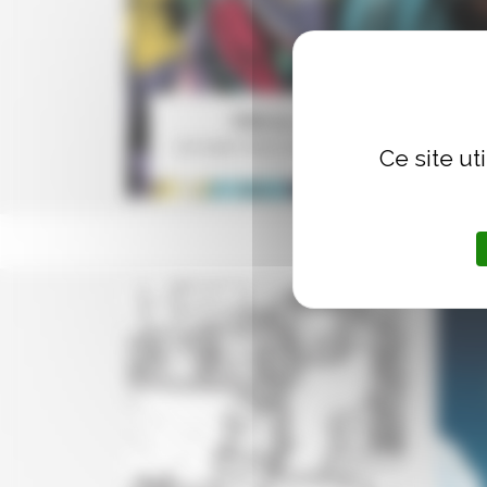
Mikros et Photonik
Les super-héros made in France des années
Ce site ut
80