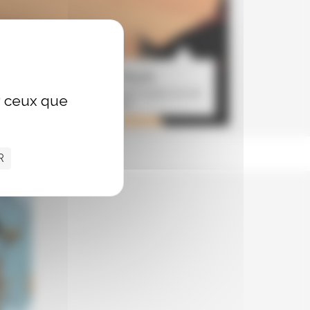
Bruno Le Floc’h
Horizons… Regard croisé avec Oceano nox de
ur ceux que
Victor Hugo
R