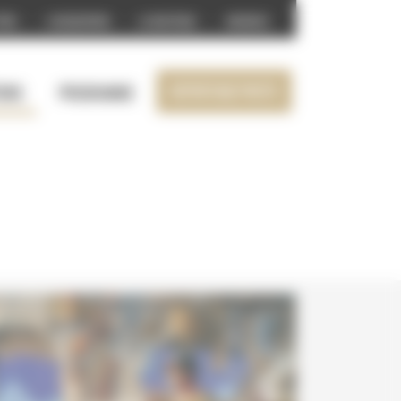
prix
L’association
La boutique
Archives
Reportage photo
ions
Programme