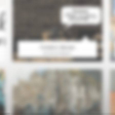
Frédéric Bézian
Sombre et élégant…