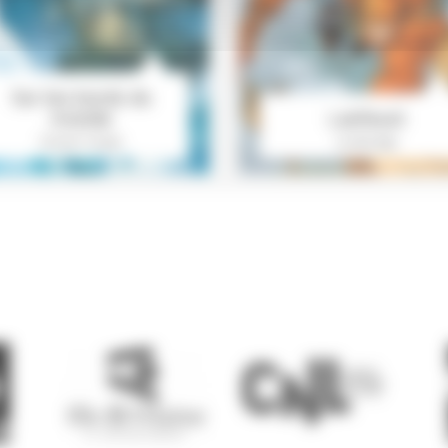
Sur les bords du
monde
Lanfeust
Olivier Frasier
Le bel âge