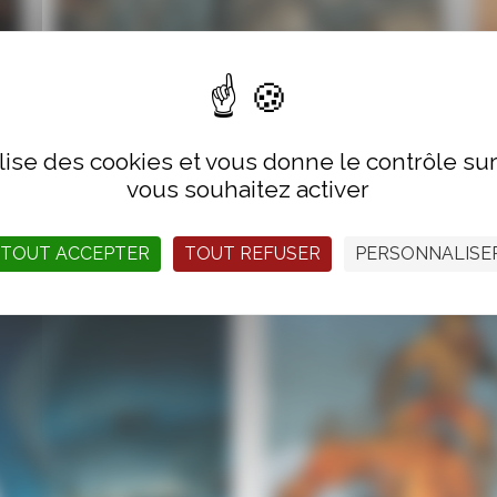
Grande Guerre 14-18
ilise des cookies et vous donne le contrôle s
La vie à l’arrière
vous souhaitez activer
TOUT ACCEPTER
TOUT REFUSER
PERSONNALISE