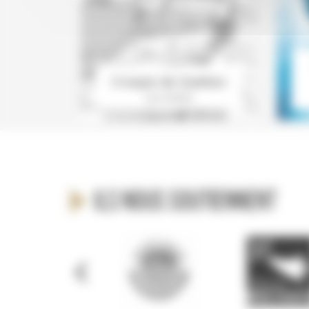
Croquis de Québec
Guy Delisle
Ils nous soutiennent